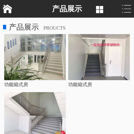
产品展示
产品展示
PROUCTS
功能箱式房
功能箱式房