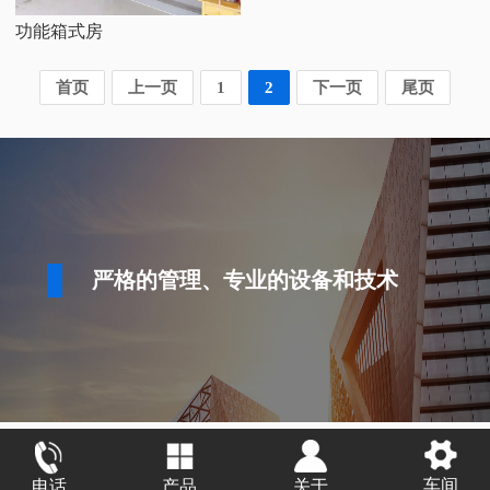
功能箱式房
首页
上一页
1
2
下一页
尾页
严格的管理、专业的设备和技术
车间
电话
产品
关于