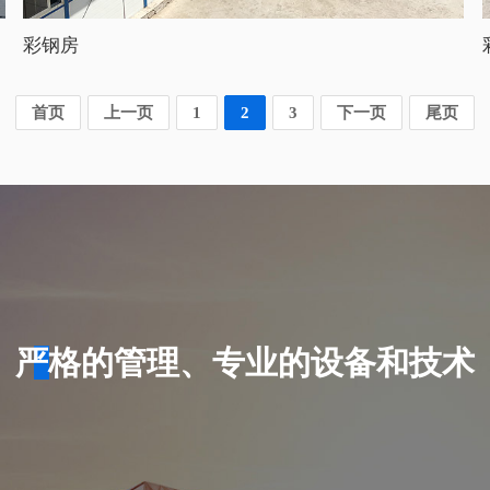
彩钢房
首页
上一页
1
2
3
下一页
尾页
严格的管理、专业的设备和技术