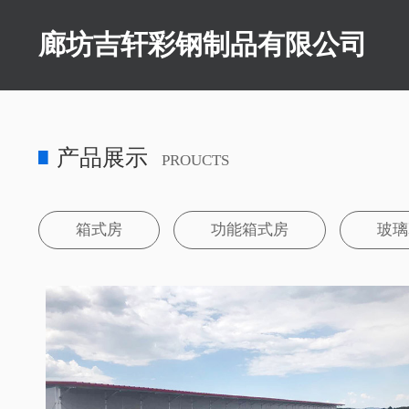
廊坊吉轩彩钢制品有限公司
产品展示
PROUCTS
箱式房
功能箱式房
玻璃