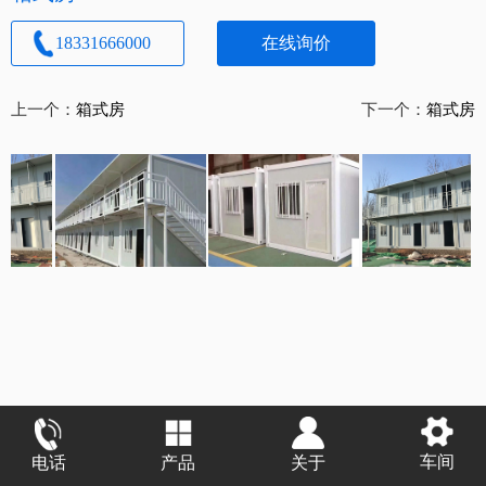
18331666000
在线询价
上一个：
箱式房
下一个：
箱式房
车间
电话
产品
关于